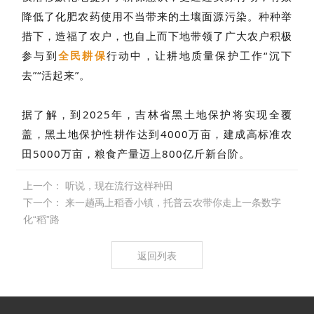
降低了化肥农药使用不当带来的土壤面源污染。种种举
措下，造福了农户，也自上而下地带领了广大农户积极
参与到
全民耕保
行动中，让耕地质量保护工作“沉下
去”“活起来”。
据了解，到2025年，吉林省黑土地保护将实现全覆
盖，黑土地保护性耕作达到4000万亩，建成高标准农
田5000万亩，粮食产量迈上800亿斤新台阶。
上一个：
听说，现在流行这样种田
下一个：
来一趟禹上稻香小镇，托普云农带你走上一条数字
化“稻”路
返回列表