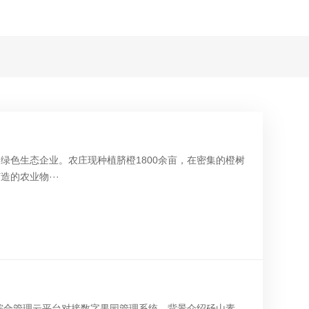
绿色生态企业。农庄现种植脐橙1800余亩，在密集的橙树
的农业物···
造综合管理云平台对接数字果园管理系统。背景介绍砀山素