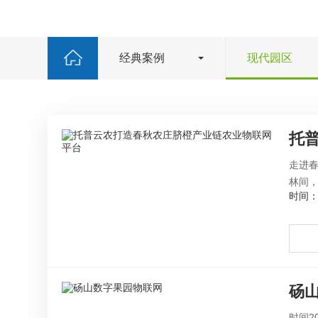
经典案例
现代园区
托
走进
林间，
时间：2
砀
时间