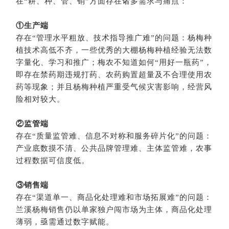
在“耕、种、管、销”方面存在诸多需求与痛点：
①生产端
存在“管理水平粗放、技术指导推广难”的问题：杨梅种
植技术高低不齐，一些优秀的大棚杨梅种植经验无法数
字量化、学习和推广；梅农不知道如何“用好一瓶药”，
即存在禁药期违规打药、农药购置超量及不合理使用农
药等现象；并且杨梅种植严重受气候灾害影响，经营风
险相对较大。
②监管端
存在“质量监管难、信息不对称和服务碎片化”的问题：
产业底数摸不清、公共品牌管理难、主体监管难，农事
过程数据可信度低。
③销售端
存在“渠道单一、商品化处理难和市场拓展难”的问题：
兰溪杨梅销售仍以单家独户闯市场为主体，商品化处理
薄弱，亟需通过数字赋能。