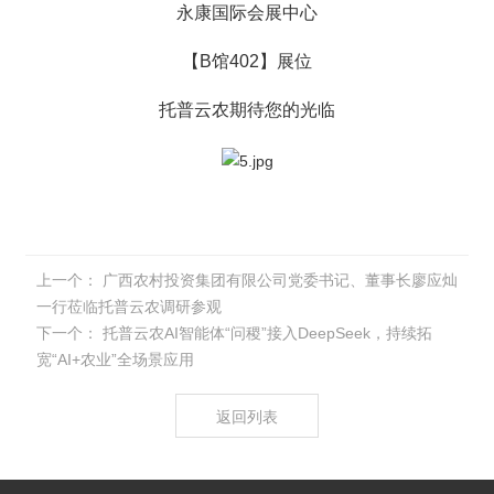
永康国际会展中心
【B馆402】展位
托普云农期待您的光临
上一个：
广西农村投资集团有限公司党委书记、董事长廖应灿
一行莅临托普云农调研参观
下一个：
托普云农AI智能体“问稷”接入DeepSeek，持续拓
宽“AI+农业”全场景应用
返回列表