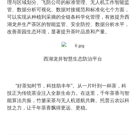
理与区域划分、飞防公司的标准管理、无人机工作智能监
管、数据分析可视化、数据对接规范和标准化七个方面，
可以实现从种植到采摘的全链条科学化管理，有效提升西
湖龙井生产茶区的智能监管、安全防控、数据分析水平，
改善茶园生态环境，显著提升茶叶品质和产量。
西湖龙井智慧生态防治平台
“好茶知时节，科技助丰年”。从一片叶到一杯茶，科
技正为传统茶业注入全新生命力。在这里，千年茶香与智
能算法共振，竹篓采茶与无人机巡航共舞。托普云农以科
技之力，让千年茶香飘得更远、更稳。