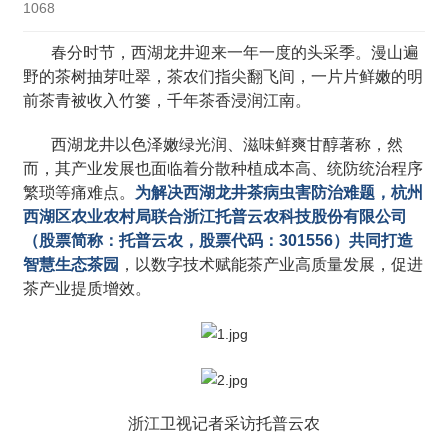
1068
春分时节，西湖龙井迎来一年一度的头采季。漫山遍
野的茶树抽芽吐翠，茶农们指尖翻飞间，一片片鲜嫩的明
前茶青被收入竹篓，千年茶香浸润江南。
西湖龙井以色泽嫩绿光润、滋味鲜爽甘醇著称，然
而，其产业发展也面临着分散种植成本高、统防统治程序
繁琐等痛难点。
为解决西湖龙井茶病虫害防治难题，杭州
西湖区农业农村局联合浙江托普云农科技股份有限公司
（股票简称：托普云农，股票代码：301556）共同打造
智慧生态茶园
，以数字技术赋能茶产业高质量发展，促进
茶产业提质增效。
浙江卫视记者采访托普云农