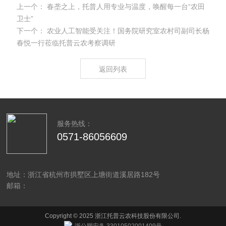
上一个：
春垄之上，托普人用专业与温度，唤醒每一台“农田
卫士”
下一个：
农业人工智能受关注！国务院研究室农村司副司长杨
春悦一行莅临托普云农考察调研
返回列表
服务热线：
0571-86056609
地址：浙江省杭州市拱墅区上塘街道溪居路182号
邮箱：
Copyright © 2025 浙江托普云农科技股份有限公司.
浙公网安备 33010502001409号