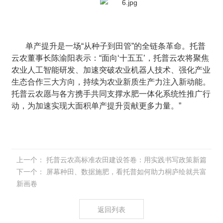
单产提升是一场“从种子到田管”的全链条革命。托普
云农董事长陈渝阳表示：“面向‘十五五’，托普云农将聚焦
农业人工智能研发、加速突破农业机器人技术、强化产业
生态合作三大方向，持续为农业新质生产力注入新动能。
托普云农愿与各方携手共同支撑水肥一体化系统性推广行
动，为加速实现大面积单产提升贡献更多力量。”
上一个：
托普云农高标准农田建设答卷：用实践书写政策新篇
下一个：
屏幕种田、数据施肥，看托普如何助力桐庐绘就共富
新画卷
返回列表