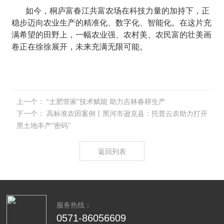
如今，桐庐富春江共富农场在科技力量的加持下，正
稳步迈向农业生产的精准化、数字化、智能化。在这片充
满希望的田野上，一幅农业强、农村美、农民富的壮美画
卷正在徐徐展开，未来充满无限可能。
上一个：
“土肥管家”技术赋能 助力吉林春耕生产
下一个：
高标准农田案例丨黑河市逊克县：托普云农助力打开
黑土地丰产“密码”
返回列表
服务热线：
0571-86056609