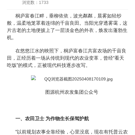
浏览数：1733
桐庐富春江畔，垂柳依依，波光粼粼，晨雾如轻纱
般，温柔地笼罩着连绵的千亩良田。当阳光穿透雾霭，这
片古老的土地便披上了一层淡金色的外衣，焕发出蓬勃生
机。
在悠悠江水的映照下，桐庐富春江共富农场的千亩良
田，正经历着一场从传统到现代的农业变革，曾经“看天
吃饭”的模式，正被现代科技逐步改写。
图源杭州农发集团公众号
一、农田卫士 为作物生长保驾护航
“以前规划农事全靠经验，心里没底，现在有托普云农