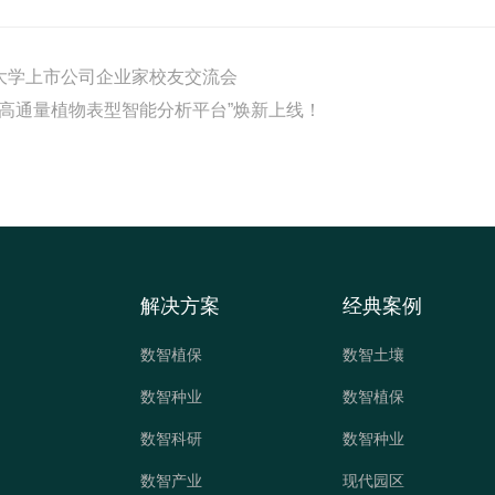
大学上市公司企业家校友交流会
农“高通量植物表型智能分析平台”焕新上线！
解决方案
经典案例
数智植保
数智土壤
数智种业
数智植保
数智科研
数智种业
数智产业
现代园区