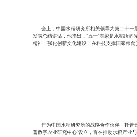
会上，中国水稻研究所相关领导为第二十一届
发表总结讲话，他指出，“五一”表彰是水稻所
精神，强化创新文化建设，在科技支撑国家粮食
作为中国水稻研究所的战略合作伙伴，托普云
普数字农业研究中心”设立，旨在推动水稻产业