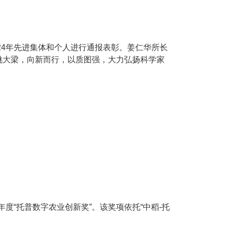
24年先进集体和个人进行通报表彰。姜仁华所长
挑大梁，向新而行，以质图强，大力弘扬科学家
度“托普数字农业创新奖”。该奖项依托“中稻-托
。