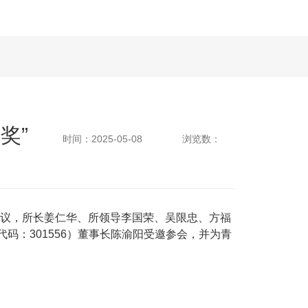
奖”
时间：2025-05-08
浏览数：
持会议，所长姜仁华、所领导李国荣、吴限忠、方福
：301556）董事长陈渝阳受邀参会，并为青