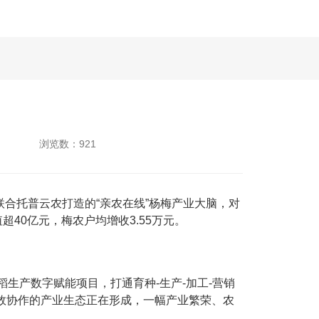
浏览数：921
合托普云农打造的“亲农在线”杨梅产业大脑，对
40亿元，梅农户均增收3.55万元。
稻生产数字赋能项目，打通育种-生产-加工-营销
高效协作的产业生态正在形成，一幅产业繁荣、农