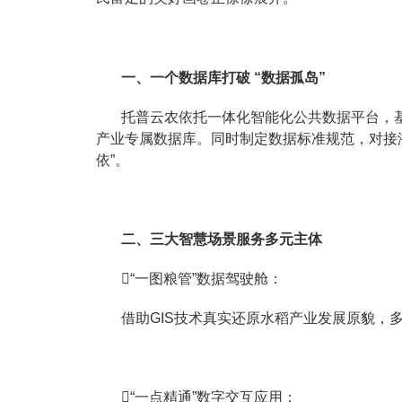
一、一个数据库打破 “数据孤岛”
托普云农依托一体化智能化公共数据平台，
产业专属数据库。同时制定数据标准规范，对接
依”。
二、三大智慧场景服务多元主体
“一图粮管”数据驾驶舱：
借助GIS技术真实还原水稻产业发展原貌，
“一点精通”数字交互应用：