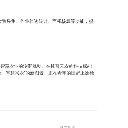
位置采集、作业轨迹统计、面积核算等功能，提
是智慧农业的澎湃脉动。在托普云农的科技赋能
农、智慧兴农”的新图景，正在希望的田野上徐徐