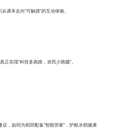
从课本走向“可触摸”的互动体验。
真正实现“科技多跑路，农民少跑腿”。
议，如同为稻田配备“智能管家”，护航水稻健康