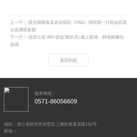
上一个：
联合国粮食及农业组织（FAO）调研团一行莅临托普
云农调研参观
下一个：
托普云农“AR+农业”新农具| 戴上眼镜，种地就像玩
游戏
返回列表
服务热线：
0571-86056609
地址：浙江省杭州市拱墅区上塘街道溪居路182号
邮箱：