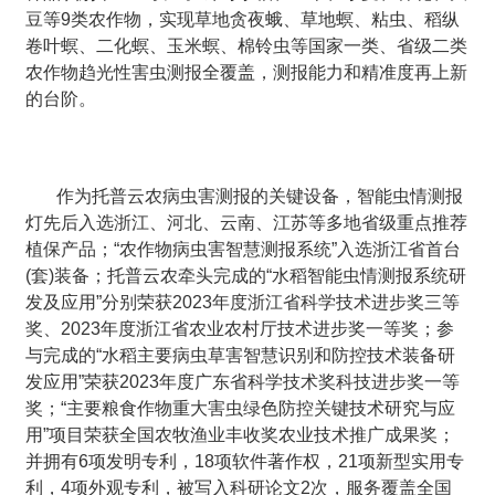
豆等9类农作物，实现草地贪夜蛾、草地螟、粘虫、稻纵
卷叶螟、二化螟、玉米螟、棉铃虫等国家一类、省级二类
农作物趋光性害虫测报全覆盖，测报能力和精准度再上新
的台阶。
作为托普云农病虫害测报的关键设备，智能虫情测报
灯先后入选浙江、河北、云南、江苏等多地省级重点推荐
植保产品；“农作物病虫害智慧测报系统”入选浙江省首台
(套)装备；托普云农牵头完成的“水稻智能虫情测报系统研
发及应用”分别荣获2023年度浙江省科学技术进步奖三等
奖、2023年度浙江省农业农村厅技术进步奖一等奖；参
与完成的“水稻主要病虫草害智慧识别和防控技术装备研
发应用”荣获2023年度广东省科学技术奖科技进步奖一等
奖；“主要粮食作物重大害虫绿色防控关键技术研究与应
用”项目荣获全国农牧渔业丰收奖农业技术推广成果奖；
并拥有6项发明专利，18项软件著作权，21项新型实用专
利，4项外观专利，被写入科研论文2次，服务覆盖全国