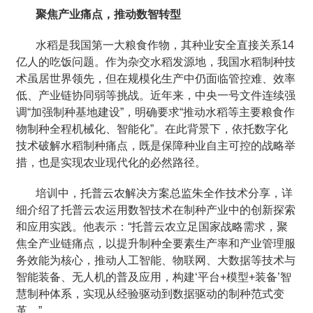
聚焦产业痛点，推动数智转型
水稻是我国第一大粮食作物，其种业安全直接关系14
亿人的吃饭问题。作为杂交水稻发源地，我国水稻制种技
术虽居世界领先，但在规模化生产中仍面临管控难、效率
低、产业链协同弱等挑战。近年来，中央一号文件连续强
调“加强制种基地建设”，明确要求“推动水稻等主要粮食作
物制种全程机械化、智能化”。在此背景下，依托数字化
技术破解水稻制种痛点，既是保障种业自主可控的战略举
措，也是实现农业现代化的必然路径。
培训中，托普云农解决方案总监朱全作技术分享，详
细介绍了托普云农运用数智技术在制种产业中的创新探索
和应用实践。他表示：“托普云农立足国家战略需求，聚
焦全产业链痛点，以提升制种全要素生产率和产业管理服
务效能为核心，推动人工智能、物联网、大数据等技术与
智能装备、无人机的普及应用，构建‘平台+模型+装备’智
慧制种体系，实现从经验驱动到数据驱动的制种范式变
革。”