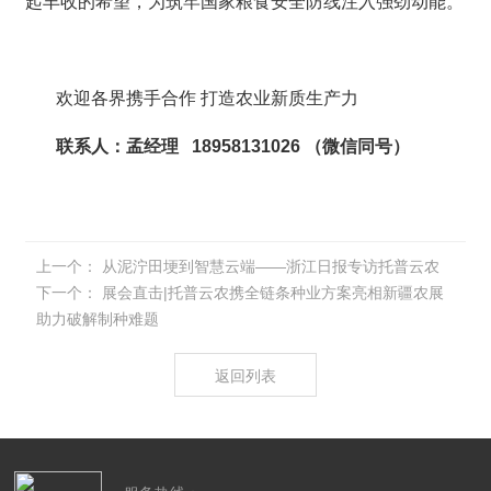
起丰收的希望，为筑牢国家粮食安全防线注入强劲动能。
欢迎各界携手合作 打造农业新质生产力
联系人：孟经理 18958131026 （微信同号）
上一个：
从泥泞田埂到智慧云端——浙江日报专访托普云农
下一个：
展会直击|托普云农携全链条种业方案亮相新疆农展
助力破解制种难题
返回列表