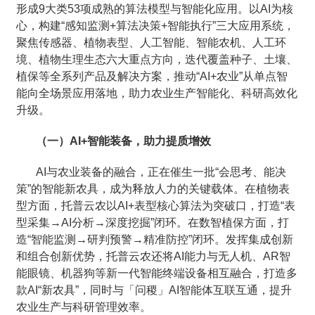
形成9大类53项成熟的算法模型与智能化应用。以AI为核
心，构建“感知监测+算法决策+智能执行”三大应用系统，
聚焦传感器、植物表型、人工智能、智能农机、人工环
境、植物生理生态六大重点方向，迭代覆盖种子、土壤、
植保等全系列产品及解决方案，推动“AI+农业”从单点智
能向全场景应用落地，助力农业生产智能化、科研高效化
升级。
（一）AI+智能装备，助力提质增效
AI与农业装备的融合，正在催生一批“会思考、能决
策”的智能新农具，成为释放人力的关键载体。在植物表
型方面，托普云农以AI+表型核心算法为突破口，打造“表
型采集→AI分析→深度挖掘”闭环。在数智植保方面，打
造“智能监测→研判预警→精准防控”闭环。发挥集成创新
和组合创新优势，托普云农还将AI能力与无人机、AR智
能眼镜、机器狗等新一代智能终端设备相互融合，打造多
款AI“新农具”，同时与「问稷」AI智能体互联互通，提升
农业生产与科研管理效率。