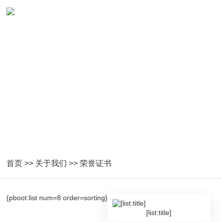
关于托普
浙江托普云农科技股份有限公司
首页
>>
关于我们
>>
荣誉证书
{pboot:list num=8 order=sorting}
[list:title]