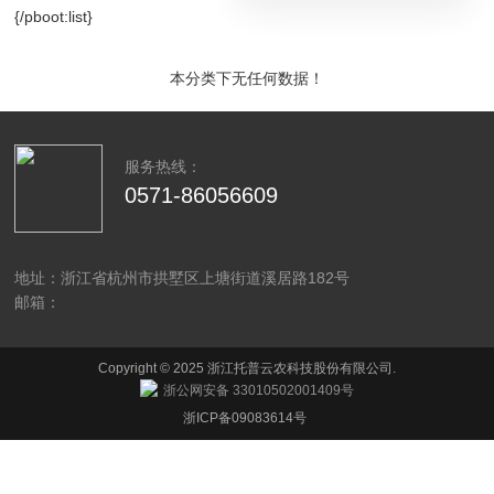
{/pboot:list}
本分类下无任何数据！
服务热线：
0571-86056609
地址：浙江省杭州市拱墅区上塘街道溪居路182号
邮箱：
Copyright © 2025 浙江托普云农科技股份有限公司.
浙公网安备 33010502001409号
浙ICP备09083614号