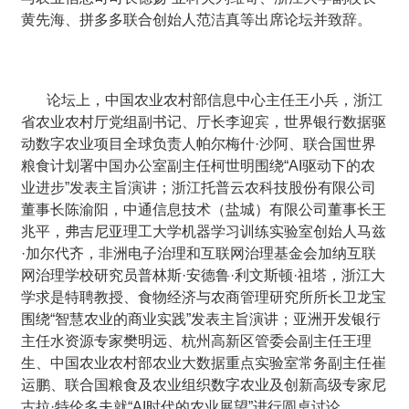
黄先海、拼多多联合创始人范洁真等出席论坛并致辞。
论坛上，中国农业农村部信息中心主任王小兵，浙江
省农业农村厅党组副书记、厅长李迎宾，世界银行数据驱
动数字农业项目全球负责人帕尔梅什·沙阿、联合国世界
粮食计划署中国办公室副主任柯世明围绕“AI驱动下的农
业进步”发表主旨演讲；浙江托普云农科技股份有限公司
董事长陈渝阳，中通信息技术（盐城）有限公司董事长王
兆平，弗吉尼亚理工大学机器学习训练实验室创始人马兹
·加尔代齐，非洲电子治理和互联网治理基金会加纳互联
网治理学校研究员普林斯·安德鲁·利文斯顿·祖塔，浙江大
学求是特聘教授、食物经济与农商管理研究所所长卫龙宝
围绕“智慧农业的商业实践”发表主旨演讲；亚洲开发银行
主任水资源专家樊明远、杭州高新区管委会副主任王理
生、中国农业农村部农业大数据重点实验室常务副主任崔
运鹏、联合国粮食及农业组织数字农业及创新高级专家尼
古拉·特伦多夫就“AI时代的农业展望”进行圆桌讨论。