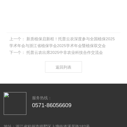
上一个：
新质植保启新程！托普云农深度参与全国植保2025
学术年会与浙江省植保学会2025学术年会暨植保双交会
下一个：
托普云农出席2025中非农业科技合作交流会
返回列表
服务热线：
0571-86056609
地址：浙江省杭州市拱墅区上塘街道溪居路182号