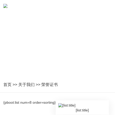
关于托普
浙江托普云农科技股份有限公司
首页
>>
关于我们
>>
荣誉证书
{pboot:list num=8 order=sorting}
[list:title]