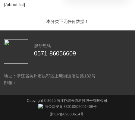
{/pboot:list}
本分类下无任何数据！
服务热线：
0571-86056609
地址：浙江省杭州市拱墅区上塘街道溪居路182号
邮箱：
Copyright © 2025 浙江托普云农科技股份有限公司.
浙公网安备 33010502001409号
浙ICP备09083614号