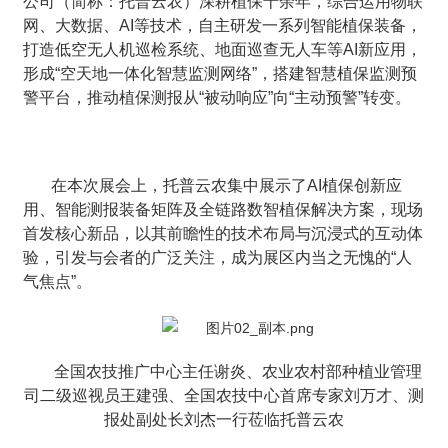
公司（简称：托普云农）深耕植保十余年，综合运用物联
网、大数据、AI等技术，自主研发一系列智能植保装备，
打造低空无人机巡检系统、地面巡查无人车等AI新应用，
形成“空天地一体化智慧监测网络”，搭建智慧植保监测预
警平台，推动植保测报从“被动响应”向“主动预警”转变。
在本次展会上，托普云农集中展示了AI植保创新应
用、智能测报装备矩阵及全链路数智植保解决方案，现场
首发核心新品，以其前瞻性的技术布局与沉浸式的互动体
验，引发与会者的广泛关注，成为展区内当之无愧的“人
气焦点”。
全国农技推广中心主任谢炎、农业农村部种植业管理
司二级巡视员王建强、全国农技中心首席专家刘万才、测
报处副处长刘杰一行莅临托普云农