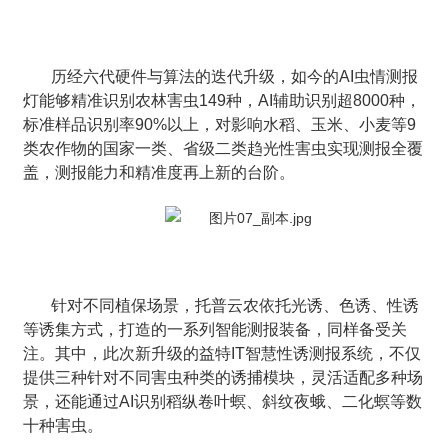
历经六代硬件与算法的迭代升级，如今的AI虫情测报
灯能够精准识别农林害虫149种，AI辅助识别超8000种，
标准样品识别率90%以上，对影响水稻、玉米、小麦等9
类农作物的国家一类、省级二类趋光性害虫实现测报全覆
盖，测报能力和精准度再上新的台阶。
针对不同植保场景，托普云农依托光诱、色诱、性诱
等诱集方式，打造的一系列智能测报装备，同样备受关
注。其中，此次新升级的益特IT智慧性诱测报系统，不仅
提供三种针对不同害虫种类的诱捕模块，灵活适配多种场
景，还能通过AI识别稻纵卷叶螟、斜纹夜蛾、二化螟等数
十种害虫。