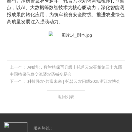
基石。深耕智慧农业多年，托普云农始终聚焦植保行业痛
点，以AI、大数据等数智技术为核心驱动力，深化智能测
报成果的转化应用，为筑牢粮食安全防线、推进农业绿色
高质量发展注入强劲动力。
上一个：
AI赋能，数智植保再升级丨托普云农亮相第三十九届
中国植保信息交流暨农药械交易会
下一个：
科技强农·共富未来 | 托普云农闪耀2025浙江农博会
返回列表
服务热线：