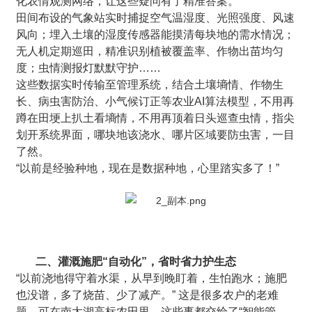
化农情观测网络，让这些疑问有了精准答案。
田间布设的气象站实时捕捉空气温湿度、光照强度、风速
风向；埋入土壤的湿度传感器能摸清每块地的需水情况；
无人机定期巡田，精准识别植被覆盖率、作物出苗均匀
度；虫情测报灯默默守护……
这些数据实时传输至管理系统，结合土壤墒情、作物生
长、病虫害防治、小气候订正等农业AI算法模型，不用再
蹲在田埂上扒土看墒情，不用再顶着日头巡查虫情，指尖
划开系统界面，哪块地该浇水、哪片区域要防虫害，一目
了然。
“以前是经验种地，现在是数据种地，心里踏实多了！”
二、灌溉施肥“自动化”，省时省力护生态
“以前浇地得守着水渠，从早到晚盯着，生怕跑水；施肥
也没谱，多了烧苗、少了减产。” 这是很多农户的老难
题，可在南太湖高标农田里，这些事都交给了“智能管