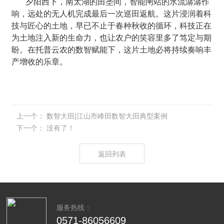
夕阳西下，南太湖的田垄间，智能闸站的水流潺潺作
响，远处的无人机完成最后一次巡田返航。这片浸润着科
技与匠心的土地，早已不止于春种秋收的循环，科技正在
为土地注入新的生命力，也让农户的笑容里多了笃定与期
盼。在托普云农的数智赋能下，这片土地必将持续奏响丰
产增收的乐章。
上一个：
数智大田|江山市峰田数智大田典型案例
下一个：
没有了！
返回列表
服务热线：
0571-86056609