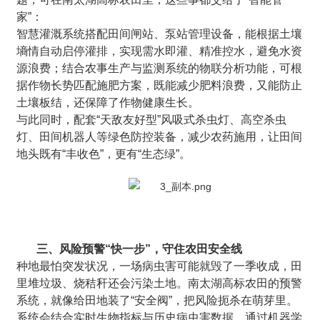
家”：
智慧灌溉系统搭配田间闸站、泵站管理设备，能根据土壤
墒情自动启停灌排，实现需水即灌、精准控水，避免水资
源浪费；结合农事生产与监测系统的物联分析功能，可根
据作物长势匹配施肥方案，既能减少肥料浪费，又能防止
土壤板结，还保障了作物健康生长。
与此同时，配套“天敌友好型”风吸式杀虫灯、高空杀虫
灯、田间机器人等绿色防控装备，减少农药施用，让田间
地头既有“丰收色”，更有“生态绿”。
三、风险预警“快一步”，守住农田安全线
种地最怕突发状况，一场病虫害可能就毁了一季收成，田
里堆垃圾、烧秸秆还会污染土地。南太湖高标农田的预警
系统，就像给田地装了“安全阀”，把风险扼杀在萌芽里。
系统会结合实时生物指标与历史病虫害数据，通过机器学