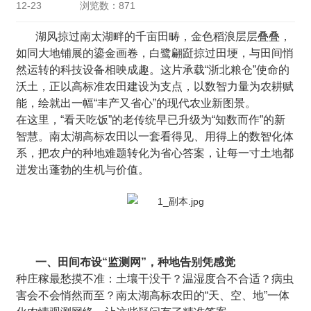
12-23
浏览数：871
湖风掠过南太湖畔的千亩田畴，金色稻浪层层叠叠，
如同大地铺展的鎏金画卷，白鹭翩跹掠过田埂，与田间悄
然运转的科技设备相映成趣。这片承载“浙北粮仓”使命的
沃土，正以高标准农田建设为支点，以数智力量为农耕赋
能，绘就出一幅“丰产又省心”的现代农业新图景。
在这里，“看天吃饭”的老传统早已升级为“知数而作”的新
智慧。南太湖高标农田以一套看得见、用得上的数智化体
系，把农户的种地难题转化为省心答案，让每一寸土地都
迸发出蓬勃的生机与价值。
一、田间布设“监测网”，种地告别凭感觉
种庄稼最愁摸不准：土壤干没干？温湿度合不合适？病虫
害会不会悄然而至？南太湖高标农田的“天、空、地”一体