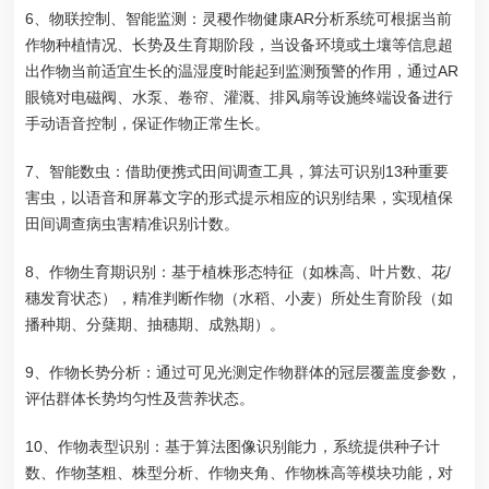
6、物联控制、智能监测：灵稷作物健康AR分析系统可根据当前
作物种植情况、长势及生育期阶段，当设备环境或土壤等信息超
出作物当前适宜生长的温湿度时能起到监测预警的作用，通过AR
眼镜对电磁阀、水泵、卷帘、灌溉、排风扇等设施终端设备进行
手动语音控制，保证作物正常生长。
7、智能数虫：借助便携式田间调查工具，算法可识别13种重要
害虫，以语音和屏幕文字的形式提示相应的识别结果，实现植保
田间调查病虫害精准识别计数。
8、作物生育期识别：基于植株形态特征（如株高、叶片数、花/
穗发育状态），精准判断作物（水稻、小麦）所处生育阶段（如
播种期、分蘖期、抽穗期、成熟期）。
9、作物长势分析：通过可见光测定作物群体的冠层覆盖度参数，
评估群体长势均匀性及营养状态。
10、作物表型识别：基于算法图像识别能力，系统提供种子计
数、作物茎粗、株型分析、作物夹角、作物株高等模块功能，对