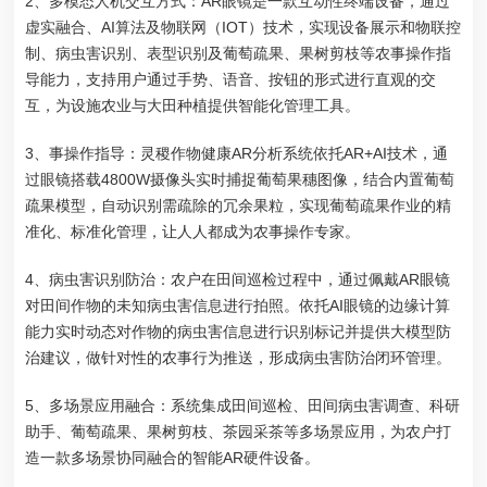
2、多模态人机交互方式：AR眼镜是一款互动性终端设备，通过
虚实融合、AI算法及物联网（IOT）技术，实现设备展示和物联控
制、病虫害识别、表型识别及葡萄疏果、果树剪枝等农事操作指
导能力，支持用户通过手势、语音、按钮的形式进行直观的交
互，为设施农业与大田种植提供智能化管理工具。
3、事操作指导：灵稷作物健康AR分析系统依托AR+AI技术，通
过眼镜搭载4800W摄像头实时捕捉葡萄果穗图像，结合内置葡萄
疏果模型，自动识别需疏除的冗余果粒，实现葡萄疏果作业的精
准化、标准化管理，让人人都成为农事操作专家。
4、病虫害识别防治：农户在田间巡检过程中，通过佩戴AR眼镜
对田间作物的未知病虫害信息进行拍照。依托AI眼镜的边缘计算
能力实时动态对作物的病虫害信息进行识别标记并提供大模型防
治建议，做针对性的农事行为推送，形成病虫害防治闭环管理。
5、多场景应用融合：系统集成田间巡检、田间病虫害调查、科研
助手、葡萄疏果、果树剪枝、茶园采茶等多场景应用，为农户打
造一款多场景协同融合的智能AR硬件设备。