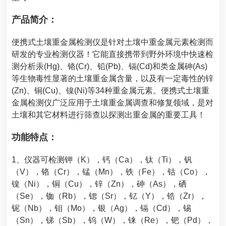
产品简介：
便携式土壤重金属检测仪
是针对土壤中重金属元素检测而
研发的专业检测仪器！它能直接携带到野外环境中快速检
测分析汞(Hg)、铬(Cr)、铅(Pb)、镉(Cd)和类金属砷(As)
等生物毒性显著的土壤重金属含量，以及有一定毒性的锌
(Zn)、铜(Cu)、镍(Ni)等34种重金属元素。
便携式土壤重
金属检测仪
广泛应用于土壤重金属调查和修复领域，是对
土壤和其它材料进行筛查以探测出重金属的重要工具！
功能特点：
1、仪器可检测钾（K），钙（Ca），钛（Ti），钒
（V），铬（Cr），锰（Mn），铁（Fe），钴（Co），
镍（Ni），铜（Cu），锌（Zn），砷（As），硒
（Se），铷（Rb），锶（Sr），钇（Y），锆（Zr），
铌（Nb），钼（Mo），银（Ag），镉（Cd），锡
（Sn），锑（Sb），钨（W），铼（Re），钯（Pd），