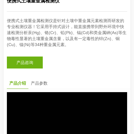
便携式土壤重金属检测仪
便携式土壤重金属检测仪是针对土壤中重金属元素检测而研发的
专业检测仪器！它采用手持式设计，能直接携带到野外环境中快
速检测分析汞(Hg)、铬(Cr)、铅(Pb)、镉(Cd)和类金属砷(As)等生
物毒性显著的土壤重金属含量，以及有一定毒性的锌(Zn)、铜
(Cu)、镍(Ni)等34种重金属元素。
产品咨询
产品介绍
产品参数