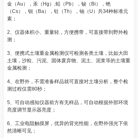
金（Au），汞（Hg）,铅（Pb），铋（Bi），铯
（Cs），钡（Ba），钍（Th），铀（U）共34种标准元
素；
2、仪器体积小、重量轻，方便携带，可直接带到野外检
测；
3、
便携式土壤重金属检测仪
可检测各类土壤，比如大田
土壤，沙粒、污泥、固体废弃物、泥土、泥浆等的土壤重
金属检测；
4、在野外，不需准备样品就可直接对土壤分析，整个检
测过程仅需80秒；
5、可自动感知仪器前方有无样品，可自动根据外部环境
亮度调节显示器亮度；
6、工业电阻触摸屏，优异的背光性能，在野外强光下依
然清晰可见；