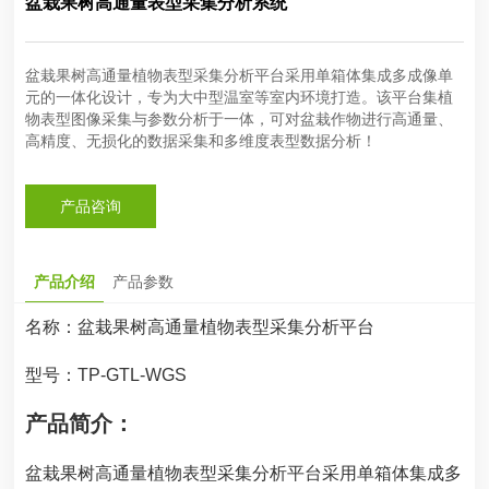
盆栽果树高通量表型采集分析系统
盆栽果树高通量植物表型采集分析平台采用单箱体集成多成像单
元的一体化设计，专为大中型温室等室内环境打造。该平台集植
物表型图像采集与参数分析于一体，可对盆栽作物进行高通量、
高精度、无损化的数据采集和多维度表型数据分析！
产品咨询
产品介绍
产品参数
名称：
盆栽果树高通量植物表型采集分析平台
型号：TP-GTL-WGS
产品简介：
盆栽果树高通量植物表型采集分析平台采用单箱体集成多