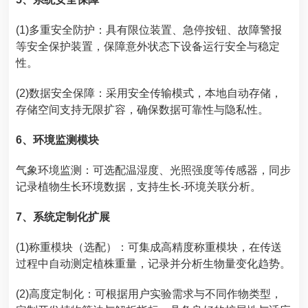
(1)多重安全防护：具有限位装置、急停按钮、故障警报
等安全保护装置，保障意外状态下设备运行安全与稳定
性。
(2)数据安全保障：采用安全传输模式，本地自动存储，
存储空间支持无限扩容，确保数据可靠性与隐私性。
6、环境监测模块
气象环境监测：可选配温湿度、光照强度等传感器，同步
记录植物生长环境数据，支持生长-环境关联分析。
7、系统定制化扩展
(1)称重模块（选配）：可集成高精度称重模块，在传送
过程中自动测定植株重量，记录并分析生物量变化趋势。
(2)高度定制化：可根据用户实验需求与不同作物类型，