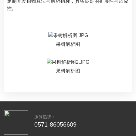
定制开发植物算法与解析指标，具备良好的扩展性与适应
性。
果树解析图
果树解析图
服务热线：
0571-86056609