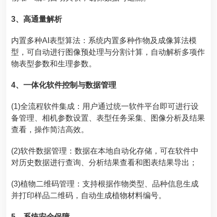
3、高通量解析
内置多种AI表型算法：系统内置多种作物及成像算法模
型，可自动进行图像预处理与分割计算，自动解析多项作
物表型参数和生理参数。
4、一体化软件控制与数据管理
(1)全流程软件集成：用户通过统一软件平台即可进行设
备管理、相机参数设置、表型任务采集、图像分析及结果
查看，操作简洁高效。
(2)软件数据管理：数据在本地自动化存储，可在软件中
对历史数据进行查询、分析结果查看和图表结果导出；
(3)植物二维码管理：支持根据作物类型、品种信息生成
并打印样品二维码，自动生成植物材料编号。
5、系统安全保障