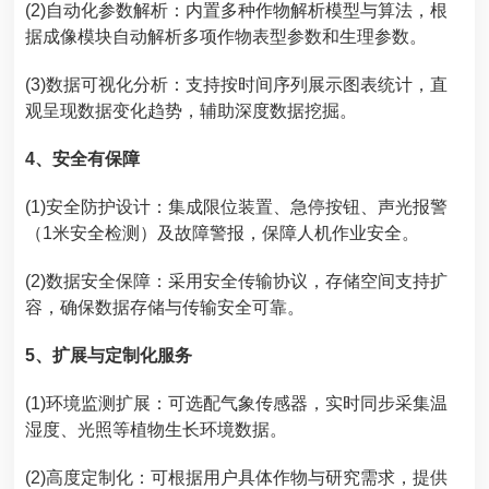
(2)自动化参数解析：内置多种作物解析模型与算法，根
据成像模块自动解析多项作物表型参数和生理参数。
(3)数据可视化分析：支持按时间序列展示图表统计，直
观呈现数据变化趋势，辅助深度数据挖掘。
4、安全有保障
(1)安全防护设计：集成限位装置、急停按钮、声光报警
（1米安全检测）及故障警报，保障人机作业安全。
(2)数据安全保障：采用安全传输协议，存储空间支持扩
容，确保数据存储与传输安全可靠。
5、扩展与定制化服务
(1)环境监测扩展：可选配气象传感器，实时同步采集温
湿度、光照等植物生长环境数据。
(2)高度定制化：可根据用户具体作物与研究需求，提供