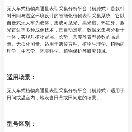
无人车式植物高通量表型采集分析平台（横跨式）是款针
对田间与温室环境设计的智能化植物表型采集系统。它以
自走式无人车为载体，集成可见光、高光谱、热红外、激
光雷达等多种成像技术，集自动巡航、数据采集与分析于
一体，实现对植物冠层、长势、营养等表型参数的高通
量、无损化测量。适用于遗传育种、植物生理学、植物病
理学、生态学、环境科学、植物保护等研究领域。
适用场景：
无人车式植物高通量表型采集分析平台（横跨式）适用于
田间或温室内，地表含田垄或田间道的场景。
型号区别：