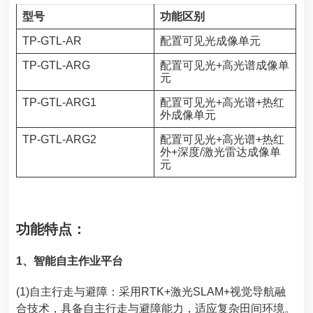
型号
功能区别
TP-GTL-AR
配置可见光成像单元
TP-GTL-ARG
配置可见光+高光谱成像单
元
TP-GTL-ARG1
配置可见光+高光谱+热红
外成像单元
TP-GTL-ARG2
配置可见光+高光谱+热红
外+深度/激光雷达成像单
元
功能特点：
1、智能自主作业平台
(1)自主行走与避障：采用RTK+激光SLAM+视觉导航融
合技术，具备自主行走与避障能力，适应复杂田间环境。