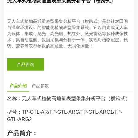
无人车式植物高通量表型采集分析平台（横跨式）
无人车式植物高通量表型采集分析平台（横跨式）是款针对田间
与温室环境设计的智能化植物表型采集系统。它以自走式无人车
为载体，集成可见光、高光谱、热红外、激光雷达等多种成像技
术，集自动巡航、数据采集与分析于一体，实现对植物冠层、长
势、营养等表型参数的高通量、无损化测量！
产品咨询
产品介绍
产品参数
名称：无人车式植物高通量表型采集分析平台（横跨式）
型号：TP-GTL-AR/TP-GTL-ARG/TP-GTL-ARG1/TP-
GTL-ARG2
产品简介：