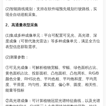
(2)智能路线规划：支持在软件端预先规划行驶路线，实
现全自动巡航采集。
2、高通量表型采集
(1)集成多种成像单元：平台可配置可见光、高光谱、深
度成像（可替代激光雷达）等多种成像单元，满足全方位
表型信息获取需求。
(2)测量参数：
①可见光成像：可解析植物宽幅、窄幅、绿色面积占比、
黄色面积占比、投影面积、凸包面积、凸包周长、R/G/B
颜色分量、RHS比色、平均色相、平均饱和度、平均亮
度、平滑度、均匀性、紧实度、偏心率、圆度、相关性、
能量等指标
②高光谱成像：可计算植物冠层光谱特征曲线，以及光谱