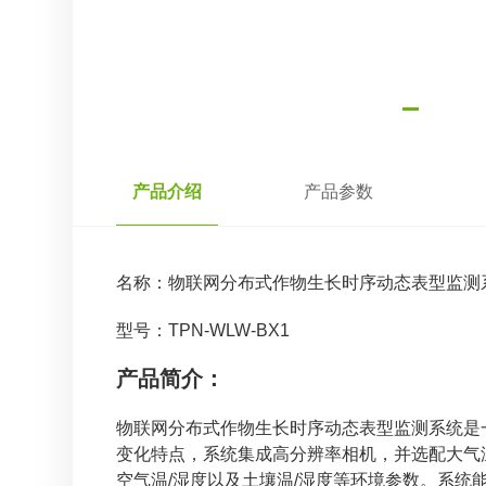
产品介绍
产品参数
名称：
物联网分布式作物生长时序动态表型监测
型号：TPN-WLW-BX1
产品简介：
物联网分布式作物生长时序动态表型监测系统是
变化特点，系统集成高分辨率相机，并选配大气
空气温/湿度以及土壤温/湿度等环境参数。系