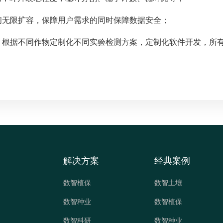
间无限扩容，保障用户需求的同时保障数据安全；
，根据不同作物定制化不同实验检测方案，定制化软件开发，所
解决方案
经典案例
数智植保
数智土壤
数智种业
数智植保
数智科研
数智种业