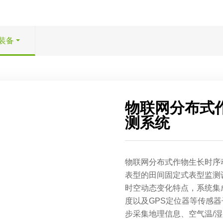
装备
物联网分布式
测系统
物联网分布式作物生长时序
表型的田间固定式表型监测
时空动态变化特点，系统集
度以及GPS定位器等传感
步采集地理信息、空气温/