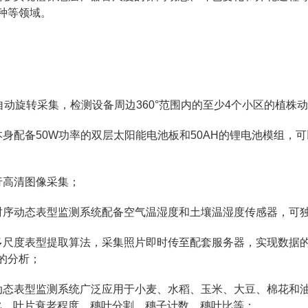
种等领域。
台，自动旋转采集，检测设备周边360°范围内的至少4个小区的植株
身配备50W功率的双层太阳能电池板和50AH的锂电池模组，可
行高清图像采集；
时序动态表型监测系统配备空气温湿度和土壤温湿度传感器，可
多尺度表型提取算法，采集照片即时传至配套服务器，实现数据
的分析；
动态表型监测系统广泛应用于小麦、水稻、玉米、大豆、棉花和
比，叶片衰老程度，穗叶分割、穗子计数、穗叶比等；