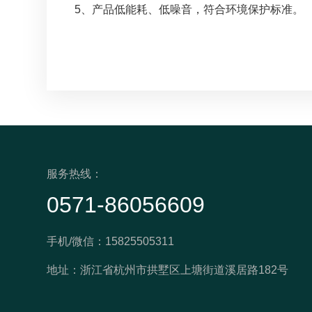
5、产品低能耗、低噪音，符合环境保护标准。
服务热线：
0571-86056609
手机/微信：15825505311
地址：浙江省杭州市拱墅区上塘街道溪居路182号