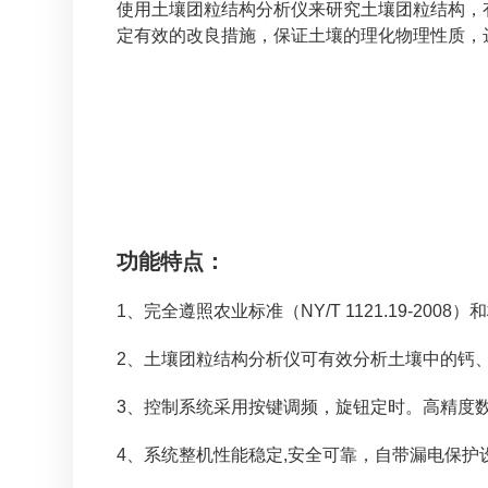
使用土壤团粒结构分析仪来研究土壤团粒结构，
定有效的改良措施，保证土壤的理化物理性质，
功能特点：
1、完全遵照农业标准（NY/T 1121.19-2008）和
2、土壤团粒结构分析仪可有效分析土壤中的钙
3、控制系统采用按键调频，旋钮定时。高精度
4、系统整机性能稳定,安全可靠，自带漏电保