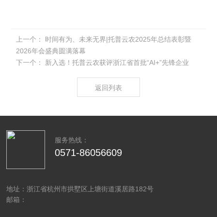
上一个：
时间有为、未来无界|托普云农2025年总结表彰暨
2026年会盛典圆满落幕
下一个：
新入选！托普云农获评浙江省首批“AI+”先锋企业
返回列表
服务热线：
0571-86056609
地址：浙江省杭州市拱墅区上塘街道溪居路182号
邮箱：