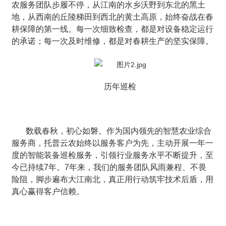
农服务团队步履不停，从江南的水乡沃野到东北的黑土
地，从西南的丘陵梯田到西北的黄土高原，始终奋战在春
耕保障的第一线。每一次细致检查，都是对设备稳定运行
的承诺；每一次及时维修，都是对春耕生产的坚实保障。
历年巡检
数载春秋，初心如磐。作为国内领先的智慧农业综合
服务商，托普云农始终以服务客户为先，主动开展一年一
度的智能装备巡检服务，引领行业服务水平不断提升，至
今已持续7年。7年来，我们的服务团队风雨兼程、不畏
险阻，脚步遍布大江南北，真正用行动筑牢技术后盾，用
真心赢得客户信赖。