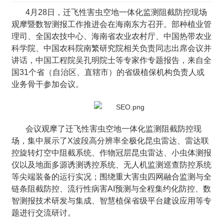
4月28日，迁飞性害虫空地一体化监测阻截防控现场
观摩暨数智测报工作推进会在海南东方召开。部种植业管
理司、全国农技中心、海南省农业农村厅、中国热带农业
科学院、中国农科院南繁研究院相关负责同志出席会议并
讲话，中国工程院吴孔明院士等专家作专题报告，来自全
国31个省（自治区、直辖市）的省级植保机构负责人或
业务骨干参加会议。
会议观摩了迁飞性害虫空地一体化监测阻截防控现
场，集中展示了X波段高分辨率全极化昆虫雷达、雷达联
控旋转灯空中阻截系统、作物冠层昆虫雷达、小虫体测报
仪以及地面多源诱测诱控系统、无人机监测巡查防控系统
等尖端装备的运行实况；围绕重大害虫四网融合监测与全
链条阻截防控、流行性病害AI预测与全程集约化防控、数
智测报技术研发与集成、智慧植保省级平台建设应用等专
题进行交流研讨。