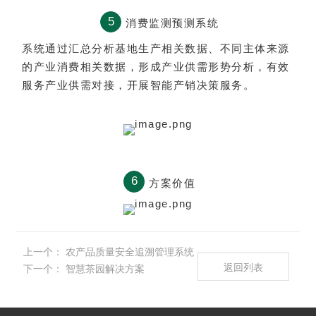
5
消费监测预测系统
系统通过汇总分析基地生产相关数据、不同主体来源
的产业消费相关数据，形成产业供需形势分析，有效
服务产业供需对接，开展智能产销决策服务。
6
方案价值
上一个：
农产品质量安全追溯管理系统
返回列表
下一个：
智慧茶园解决方案