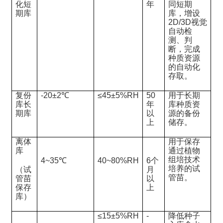
化短
年
同短期
期库
库，增设
2D/3D视觉
自动检
测、判
断，完成
种质资源
的自动化
存取。
复份
-20±2℃
≤45±5%RH
50
用于长期
库长
年
库种质资
期库
以
源的备份
上
储存。
离体
用于保存
库
通过植物
组培技术
4~35℃
40~80%RH
6个
培养的试
（试
月
管苗。
管苗
以
保存
上
库）
≤15±5%RH
-
降低种子