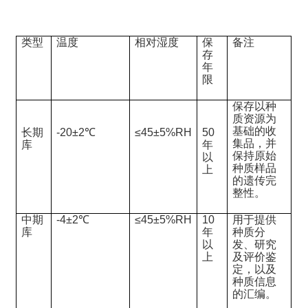
类型
温度
相对湿度
保
备注
存
年
限
保存以种
质资源为
基础的收
长期
-20±2℃
≤45±5%RH
50
集品，并
库
年
保持原始
以
种质样品
上
的遗传完
整性。
中期
-4±2℃
≤45±5%RH
10
用于提供
库
年
种质分
以
发、研究
上
及评价鉴
定，以及
种质信息
的汇编。