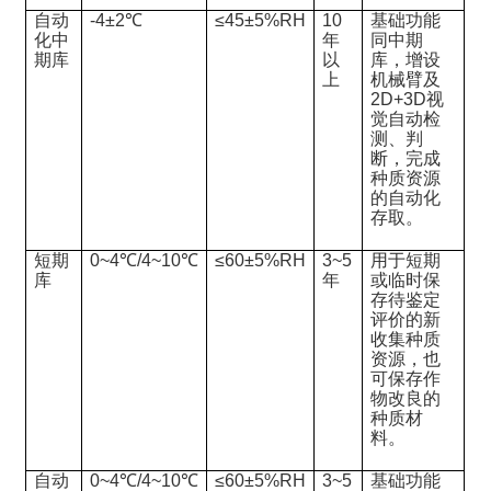
自动
-4±2℃
≤45±5%RH
10
基础功能
化中
年
同中期
期库
以
库，增设
上
机械臂及
2D+3D视
觉自动检
测、判
断，完成
种质资源
的自动化
存取。
短期
0~4℃/4~10℃
≤60±5%RH
3~5
用于短期
库
年
或临时保
存待鉴定
评价的新
收集种质
资源，也
可保存作
物改良的
种质材
料。
自动
0~4℃/4~10℃
≤60±5%RH
3~5
基础功能