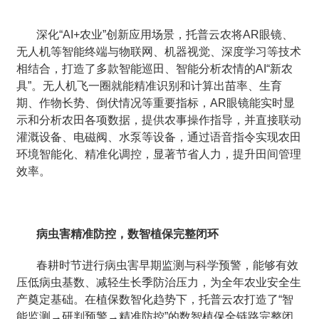
深化“AI+农业”创新应用场景，托普云农将AR眼镜、
无人机等智能终端与物联网、机器视觉、深度学习等技术
相结合，打造了多款智能巡田、智能分析农情的AI“新农
具”。无人机飞一圈就能精准识别和计算出苗率、生育
期、作物长势、倒伏情况等重要指标，AR眼镜能实时显
示和分析农田各项数据，提供农事操作指导，并直接联动
灌溉设备、电磁阀、水泵等设备，通过语音指令实现农田
环境智能化、精准化调控，显著节省人力，提升田间管理
效率。
病虫害精准防控，数智植保完整闭环
春耕时节进行病虫害早期监测与科学预警，能够有效
压低病虫基数、减轻生长季防治压力，为全年农业安全生
产奠定基础。在植保数智化趋势下，托普云农打造了“智
能监测→研判预警→精准防控”的数智植保全链路完整闭