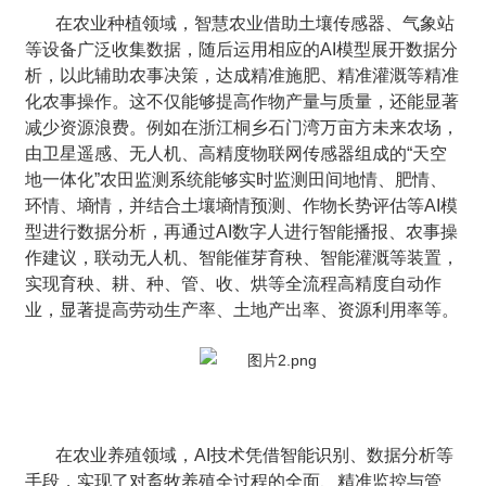
在农业种植领域，智慧农业借助土壤传感器、气象站
等设备广泛收集数据，随后运用相应的AI模型展开数据分
析，以此辅助农事决策，达成精准施肥、精准灌溉等精准
化农事操作。这不仅能够提高作物产量与质量，还能显著
减少资源浪费。例如在浙江桐乡石门湾万亩方未来农场，
由卫星遥感、无人机、高精度物联网传感器组成的“天空
地一体化”农田监测系统能够实时监测田间地情、肥情、
环情、墒情，并结合土壤墒情预测、作物长势评估等AI模
型进行数据分析，再通过AI数字人进行智能播报、农事操
作建议，联动无人机、智能催芽育秧、智能灌溉等装置，
实现育秧、耕、种、管、收、烘等全流程高精度自动作
业，显著提高劳动生产率、土地产出率、资源利用率等。
在农业养殖领域，AI技术凭借智能识别、数据分析等
手段，实现了对畜牧养殖全过程的全面、精准监控与管