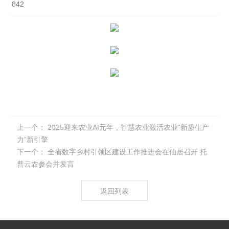
842
上一个：
2025迎来农业AI元年，智慧农业激活农业“新质生产
力”新引擎
下一个：
全省数字乡村引领区建设工作推进会在仙居召开 托
普云农参会并发言
返回列表