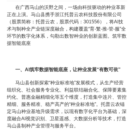
在广西马山的沃野之间，一场由科技驱动的种业革新
正在上演。马山县携手浙江托普云农科技股份有限公司
（股票简称：托普云农，股票代码：301556），将AI技
术与制种全产业链深度融合，构建覆盖“育-繁-推-管-服”全
环节的数字化体系，勾勒出数智种业的创新蓝图。筑牢数
据智能底座
一、AI筑牢数据智能底座，让种业发展“有数可依”
马山县创新探索“种业标准地”发展模式，从生产经营
组织化、社会服务专业化、利益联结融合化、保障要素集
约化、普惠金融精细化等五个维度，打造集中连片、管控
精细、服务精准、稳产高产的“种业标准地”。托普云农锚
定马山种业基地升级需求，以现有数字化平台为基础，深
度融合AI视觉识别、卫星遥感、大数据分析等技术，打造
马山县制种产业管理与服务平台。