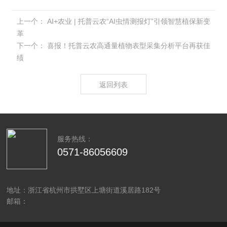
上一个：
AI+农业 | 托普云农“AI虫情测报灯”引领智慧植保新变
革
下一个：
喜报！托普云农高通量植物表型采集分析平台再获佳
绩
返回列表
服务热线：
0571-86056609
地址：浙江省杭州市拱墅区上塘街道溪居路182号
邮箱：