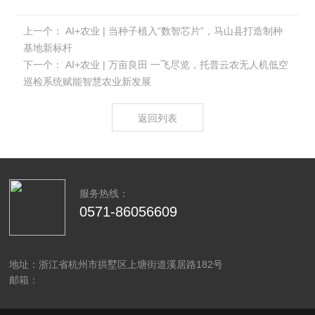
上一个：
AI+农业 | 当种子植入“数智芯片”，马山县打造制种
基地新标杆
下一个：
AI+农业 | 万亩良田 一飞尽览，托普云农无人机低空
巡检系统赋能智慧农业新发展
返回列表
服务热线：
0571-86056609
地址：浙江省杭州市拱墅区上塘街道溪居路182号
邮箱：