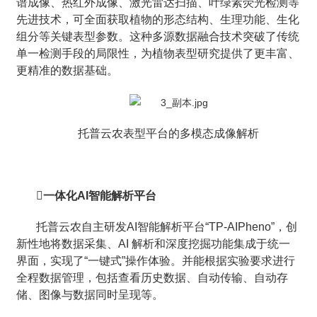
谱成像、热红外成像、激光雷达扫描、叶绿素荧光检测等
先进技术，可全面获取植物的形态结构、生理功能、生化
组分等关键表型参数。这种多源数据融合技术突破了传统
单一检测手段的局限性，为植物表型研究提供了更丰富、
更精准的数据基础。
托普云农表型平台的多模态成像解析
一体化AI智能解析平台
托普云农自主研发AI智能解析平台“TP-AIPheno”，创
新性地将数据采集、AI 解析和深度挖掘功能集成于统一
界面，实现了“一键式”操作体验。并能根据实验要求进行
全程数据管理，包括查看历史数据、自动传输、自动存
储、图像与数据同时呈现等。