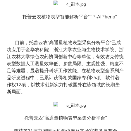
托普云农植物表型智能解析平台“TP-AIPheno”
目前，托普云农“高通量植物表型采集分析平台”已成
功应用于金华农科院、浙江大学农业与生物技术学院、浙
江农林大学绿色农药协同创新中心等单位，有效攻克传统
表型数据人工测量效率低、参数局限、主观性强、精度不
足等难题，显著提升科研工作效能。在植物表型全系列产
品研发进程中，已累计获得相关国家专利25项、软件著
作权12项，以技术创新实力打破国外在该领域的长期垄
断局面。
托普云农“高通量植物表型采集分析平台”
曾获第21届中国国际科学仪器及实验室装备展览会