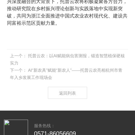
兴深度融合的大背景下，托普云农将积极凝聚各方合力，
推动研究院在乡村振兴理论创新与实践落地中实现新突
破，共同为浙江全面推进中国式农业农村现代化、建设共
同富裕示范区贡献力量。
上一个：
托普云农：以AI赋能病虫害测报，锻造智慧植保硬核
实力
下一个：
AI“新农具”赋能“新农人”——托普云农亮相杭州市青
年入乡发展工作现场会
返回列表
服务热线：
0571-86056609