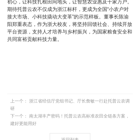
初心，让科技扎根田间地头，让智慧农业惠及千家万户。
期待托普云农不仅成为浙江标杆，更成为全国“小农户对
接大市场、小科技撬动大变革”的示范样板。董事长陈渝
阳郑重表态，作为浙大校友，将坚持回馈社会、持续开放
平台资源，支持人才培养与乡村振兴，为国家粮食安全和
共同富裕贡献科技力量。
上一个：
浙江省经信厅党组书记、厅长詹敏一行赴托普云农调
研
下一个：
南太湖丰产密码！托普云农高标准农田全链条方案，
建好更能用好
返回列表