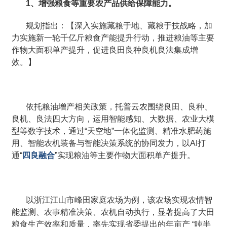
1、增强粮食等重要农产品供给保障能力。
规划指出：【深入实施藏粮于地、藏粮于技战略，加
力实施新一轮千亿斤粮食产能提升行动，推进粮油等主要
作物大面积单产提升，促进良田良种良机良法集成增
效。】
依托粮油增产相关政策，托普云农围绕良田、良种、
良机、良法四大方向，运用智能感知、大数据、农业大模
型等数字技术，通过“天空地”一体化监测、精准水肥药施
用、智能农机装备与智能决策系统的协同发力，以AI打
通“
四良融合
”实现粮油等主要作物大面积单产提升。
以浙江江山市峰田家庭农场为例，该农场实现农情智
能监测、农事精准决策、农机自动执行，显著提高了大田
粮食生产效率和质量，率先实现省委提出的年亩产 “吨半