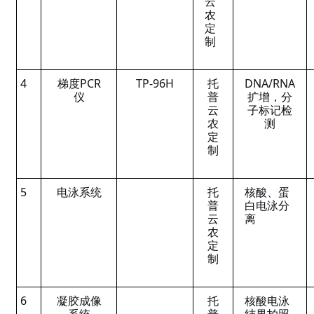
云
农
定
制
4
梯度PCR
TP-96H
托
DNA/RNA
仪
普
扩增，分
云
子标记检
农
测
定
制
5
电泳系统
托
核酸、蛋
普
白电泳分
云
离
农
定
制
6
凝胶成像
托
核酸电泳