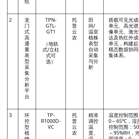
统
2
龙
TPN-
托
田
搭载可见光成
门
GTL-
普
间/
单元、高光谱
式
GT1
云
温室
像单元、激光
高
农
植株
达及热红外成
通
表型
单元，构建起
（地轨
量
自动
模态数据协同
式/立柱
表
采集
集体系。
式可
型
与分
选）
采
析
集
分
析
平
台
3
环
TP-
托
精准
温度控制范围
控
R1000D-
普
调控
0～65℃，湿
型
VC
云
温
控制范围：5
植
农
度、
～95%RH，
物
湿
照强度：0～