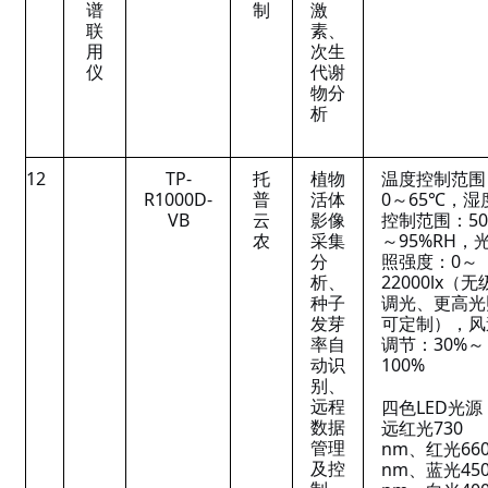
谱
制
激
联
素、
用
次生
仪
代谢
物分
析
12
TP-
托
植物
温度控制范围
R1000D-
普
活体
0～65℃，湿
VB
云
影像
控制范围：5
农
采集
～95%RH，
分
照强度：0～
析、
22000lx（无
种子
调光、更高光
发芽
可定制），风
率自
调节：30%～
动识
100%
别、
远程
四色LED光源
数据
远红光730
管理
nm、红光66
及控
nm、蓝光45