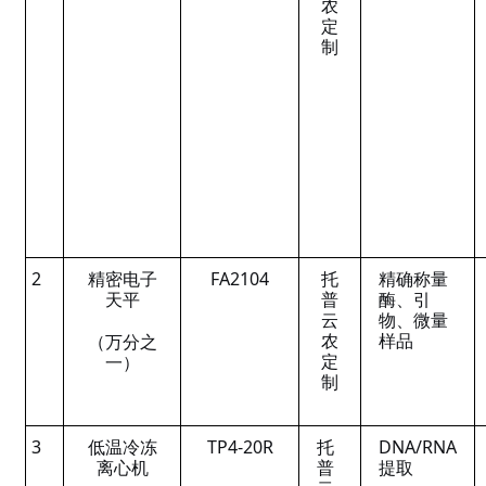
农
定
制
2
精密电子
FA2104
托
精确称量
天平
普
酶、引
云
物、微量
农
样品
（万分之
定
一）
制
3
低温冷冻
TP4-20R
托
DNA/RNA
离心机
普
提取