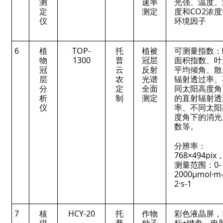
测
速率
光强、温度、
定
测定
度和CO2浓
仪
环境因子
6
植
TOP-
托
植被
可测量指数：
物
1300
普
冠层
面积指数、叶
冠
云
反射
平均倾角、散
层
农
光谱
辐射透过率、
分
定
全面
同太阳高度角
析
制
测定
的直射辐射透
仪
率、不同太阳
度角下的消光
数等。
分辨率：
768×494pix
测量范围：0-
2000μmol·m
2·s-1
7
核
HCY-20
托
作物
彩色液晶屏，