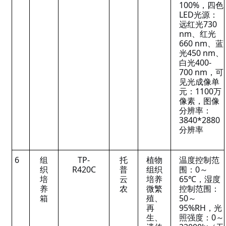
100%，四色
LED光源：
远红光730
nm、红光
660 nm、蓝
光450 nm、
白光400-
700 nm，可
见光成像单
元：1100万
像素，图像
分辨率：
3840*2880
分辨率
6
组
TP-
托
植物
温度控制范
织
R420C
普
组织
围：0～
培
云
培养
65℃，湿度
养
农
微繁
控制范围：
箱
殖、
50～
再
95%RH，光
生、
照强度：0～