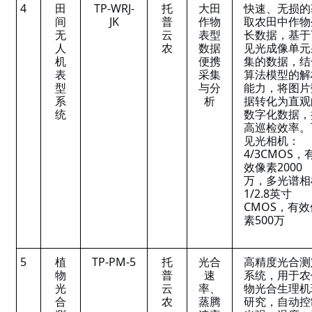
4
田
TP-WRJ-
托
大田
快速、无损的
间
JK
普
作物
取农田中作物
无
云
表型
长数据，基于
人
农
数据
见光成像单元
机
便携
集的数据，结
表
采集
算法模型的解
型
与分
能力，将图片
系
析
据转化为直观
统
数字化数据，
高巡检效率。
见光相机
：
4/3CMOS，
效像素2000
万，多光谱相
1/2.8英寸
CMOS，有效
素500万
5
植
TP-PM-5
托
光合
高精度光合测
物
普
速
系统，用于农
光
云
率、
物光合生理机
合
农
蒸腾
研究，自动控