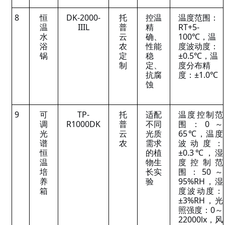
8
恒
DK-2000-
托
控温
温度范围：
温
IIIL
普
精
RT+5-
水
云
确、
100℃，温
浴
农
性能
度波动度：
锅
定
稳
±0.5℃，温
制
定、
度分布精
抗腐
度：±1.0℃
蚀
9
可
TP-
托
适配
温度控制范
调
R1000DK
普
不同
围：0～
光
云
光质
65℃，温度
谱
农
需求
波动度：
恒
的植
±0.3℃，湿
温
物生
度控制范
培
长实
围：50～
养
验
95%RH，湿
箱
度波动度：
±3%RH，光
照强度：0～
22000lx，风