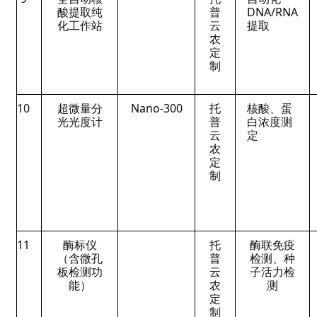
酸提取纯
普
DNA/RNA
化工作站
云
提取
农
定
制
10
超微量分
Nano-300
托
核酸、蛋
光光度计
普
白浓度测
云
定
农
定
制
11
酶标仪
托
酶联免疫
（含微孔
普
检测、种
板检测功
云
子活力检
能）
农
测
定
制