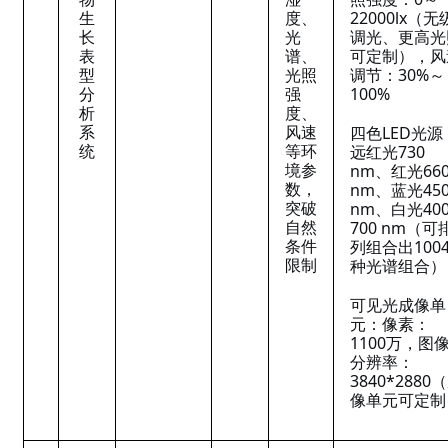
生
度、
22000lx（无
长
光
调光、更高光
表
谱、
可定制），风
型
光照
调节：30%～
分
强
100%
析
度、
系
风速
四色LED光源
统
等环
远红光730
境参
nm、红光66
数，
nm、蓝光45
突破
nm、白光400
自然
700 nm（可
条件
列组合出100
限制
种光谱组合）
可见光成像单
元：像素：
1100万，图
分辨率：
3840*2880
像单元可定制