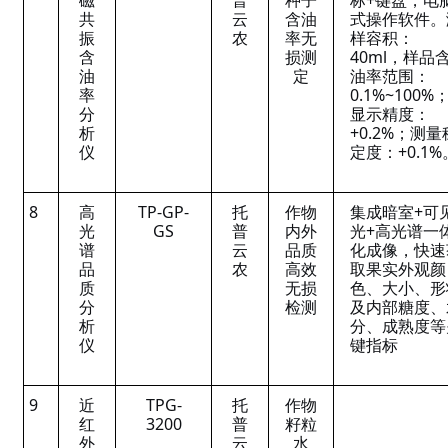
磁
普
种子
标+键盘，电
共
云
含油
式操作软件。
振
农
率无
样容积：
含
损测
40ml，样品
油
定
油率范围：
率
0.1%~100%
分
显示精度：
析
+0.2%；测量
仪
定度：+0.1%
8
高
TP-GP-
托
作物
集成暗室+可
光
GS
普
内外
光+高光谱一
谱
云
品质
化成像，快速
品
农
高效
取果实外观颜
质
无损
色、大小、形
分
检测
及内部糖度、
析
分、成熟度等
仪
键指标
9
近
TPG-
托
作物
红
3200
普
籽粒
外
云
水