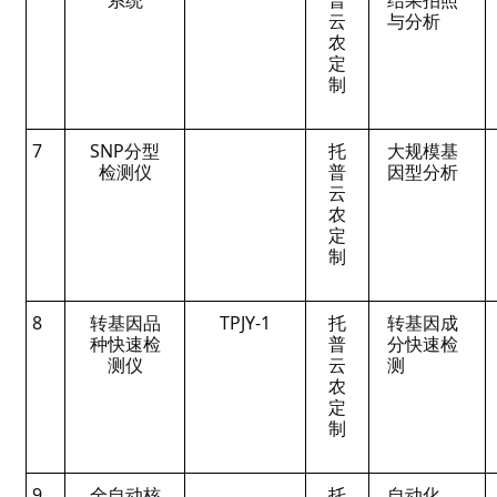
系统
普
结果拍照
云
与分析
农
定
制
7
SNP分型
托
大规模基
检测仪
普
因型分析
云
农
定
制
8
转基因品
TPJY-1
托
转基因成
种快速检
普
分快速检
测仪
云
测
农
定
制
9
全自动核
托
自动化