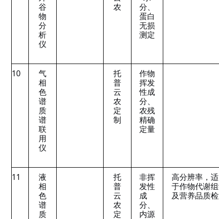
谷
农
分、
物
蛋白
分
无损
析
测定
仪
10
气
托
作物
相
普
挥发
色
云
性成
谱
农
分、
质
定
农残
谱
制
精确
联
定量
用
仪
11
液
托
非挥
高分辨率，适
相
普
发性
于作物代谢组
色
云
成
及营养品质检
谱
农
分、
质
定
内源