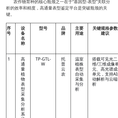
农作物育种的核心瓶颈之一在于“基因型-表型”关联分
析的效率和精度，高通量表型鉴定平台是突破瓶颈的关
键。
序
设
型号
品
主要
关键规格参数
号
备
牌
用途
建议
名
称
1
高
TP-GTL-
托
温室
搭载可见光二
通
W
普
植株
维/三维成像
量
云
表型
元、高光谱成
植
农
自动
单元，支持AI
物
采集
动解析与云端
表
与分
析
型
析
采
集
分
析
系