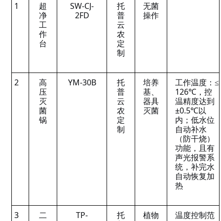
1
超
SW-CJ-
托
无菌
净
2FD
普
操作
工
云
作
农
台
定
制
2
高
YM-30B
托
培养
工作温度：≤
压
普
基、
126℃，控
灭
云
器具
温精度达到
菌
农
灭菌
±0.5℃以
锅
定
内；低水位
制
自动补水
（防干烧）
功能，且有
声光报警系
统，补完水
自动恢复加
热
3
二
TP-
托
植物
温度控制范