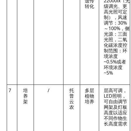
遗传
22000lx（无
转化
级调光、更
高光照可定
制），风速
调节：30%
～100%，侧
光源：三面
光照，二氧
化碳浓度控
制范围：环
境浓度
~0.5%或者
环境浓度
~5%
7
培
/
托
多层
层高可调，
养
普
植物
LED照明，
架
云
培养
可自由调节
农
网架及灯板
高度以适应
不同作物生
长高度需求