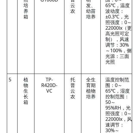
培
云
发、
65℃，温度
养
农
幼苗
波动度：
箱
培养
±0.3℃，光
照强度：0～
22000lx（更
高光照可定
制），风速
调节：30%
～100%，侧
光源：三面
光照
5
植
TP-
托
全生
温度控制范
物
R420D-
普
育期
围：0～
生
VC
云
植物
65℃，湿度
长
农
培养
控制范围：
箱
50～
95%RH，光
照强度：0～
22000lx，风
速调节：
30%～