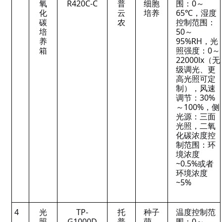
氧
R420C-C
普
细胞
围：0～
化
云
培养
65℃，湿度
碳
农
控制范围：
培
50～
养
95%RH，光
箱
照强度：0～
22000lx（无
级调光、更
高光照可定
制），风速
调节：30%
～100%，侧
光源：三面
光照，二氧
化碳浓度控
制范围：环
境浓度
~0.5%或者
环境浓度
~5%
4
光
TP-
托
种子
温度控制范
照
G1000D
普
萌
围：0～