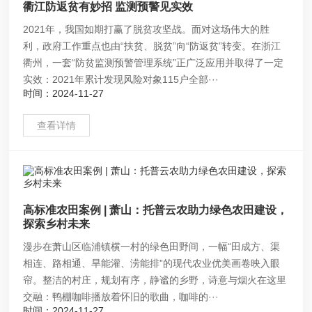
衢江防返贫有妙招 监测预警见实效
2021年，我国如期打赢了脱贫攻坚战。面对这场伟大的胜
利，政府工作重点也由“扶贫、脱贫”向“防返贫”转变。在浙江
衢州，一套“防贫监测预警管理系统”正广泛应用并取得了一定
实效：2021年累计发现风险对象115户全部···
时间：2024-11-27
查看详情
高标准农田案例 | 萧山：托普云农助力绿色农田建设，
探索乡村未来
漫步在萧山区临浦镇横一村的绿色田野间，一幅“田成方、渠
相连、路相通、旱能灌、涝能排”的现代农业优美画卷映入眼
帘。整洁的村庄，规划有序，静谧的乡野，诗意与烟火在这里
交融：鸭棚咖啡播放着怀旧的歌曲，咖啡的···
时间：2024-11-27