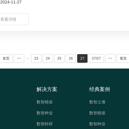
024-11-27
查看详情
···
首页
<<
23
24
25
26
27
27/27
>>
尾页
解决方案
经典案例
数智植保
数智土壤
数智种业
数智植保
数智科研
数智种业