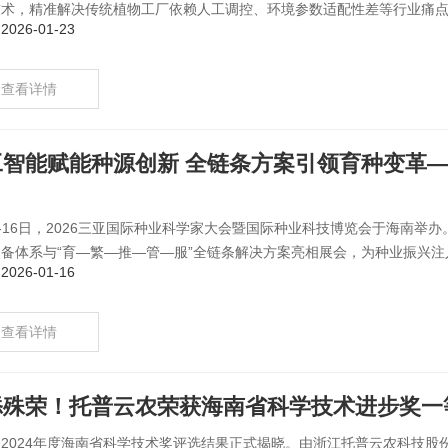
术，精准解决传统植物工厂依赖人工调控、环境参数适配性差等行业痛点，
026-01-23
查看详情
工智能赋能种源创新 全链条方案引领育种变革—
3-16日，2026三亚国际种业科学家大会暨国际种业科技博览会于海南举办。
备体系与“育—繁—推—管—服”全链条解决方案亮相展会，为种业振兴注入
026-01-16
查看详情
添殊荣！托普云农荣获海南省科学技术进步奖一
2024年度海南省科学技术奖评选结果正式揭晓。由浙江托普云农科技股