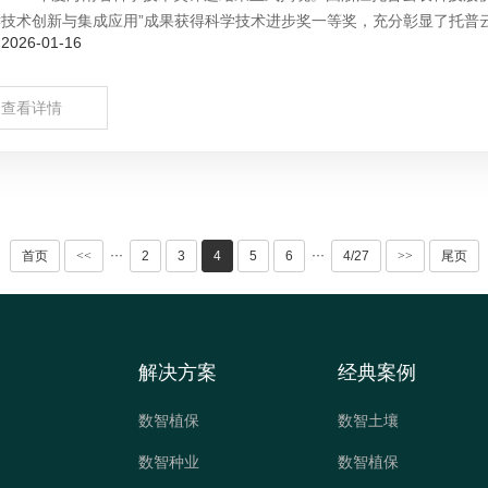
技术创新与集成应用”成果获得科学技术进步奖一等奖，充分彰显了托普云农
026-01-16
查看详情
···
···
首页
<<
2
3
4
5
6
4/27
>>
尾页
解决方案
经典案例
数智植保
数智土壤
数智种业
数智植保