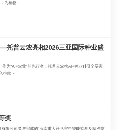
为植物···
—托普云农亮相2026三亚国际种业盛
作为“AI+农业”的先行者，托普云农携AI+种业科研全要素
持续···
等奖
份有限公司参与完成的“海南重大迁飞害虫智能监测及精准防